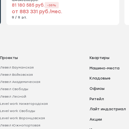
81 180 585 руб.
-35%
от 883 331 руб./мес.
9 / 9 эт.
Проекты
Квартиры
Левел Бауманская
Машино-места
Левел Войковская
Кладовые
Левел Академическая
Офисы
Левел Свободы
Левел Лесной
Ритейл
Level work Нижегородская
Лайт индастриал
Level work Свободы
Level work Воронцовская
Акции
Левел Южнопортовая