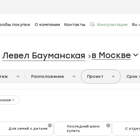
е
собы покупки
О компании
Контакты
Консультация
Ru
в Москве
в
Левел Бауманская
атеж
Расположение
Проект
Срок 
анская
Последний шанс
Для семей с детьми
С отде
купить