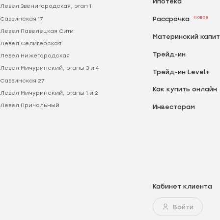
Ипотека
Левел Звенигородская, этап 1
Новое
Саввинская 17
Рассрочка
Левел Павелецкая Сити
Материнский капи
Левел Селигерская
Трейд-ин
Левел Нижегородская
Левел Мичуринский, этапы 3 и 4
Трейд-ин Level+
Саввинская 27
Как купить онлайн
Левел Мичуринский, этапы 1 и 2
Левел Причальный
Инвесторам
Кабинет клиента
Войти