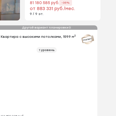
81 180 585 руб.
-35%
от 883 331 руб./мес.
9 / 9 эт.
Другой вариант планировки
Посмотри
2
2
артира с высокими потолками, 159.8 м
Квартира с высокими потолками, 159.9 м
Квартир
Premium
Premium
2 уровень
1 уровень
124 893 208 руб.