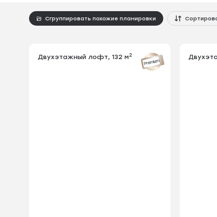
Сгруппировать похожие планировки
Сортиров
2
Двухэтажный лофт, 132 м
Двухэта
Индивидуа
Premium
отделяет 
шума