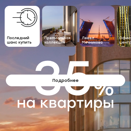
Официальный са
Последний
Премиальная
Левел
Офис
шанс купить
коллекция
Мечникова
цент
Подробнее