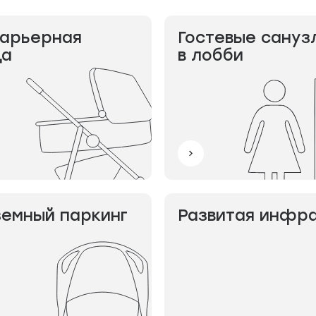
арьерная
Гостевые сануз
да
в лобби
емный паркинг
Развитая инфр