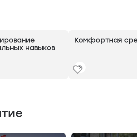
ирование
Комфортная ср
льных навыков
итие