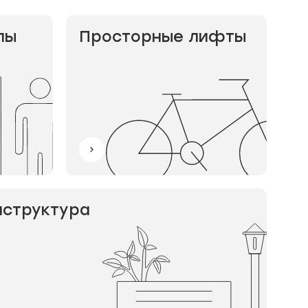
лы
Просторные лифты
аструктура