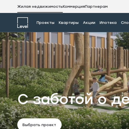
Жилая недвижимость
Коммерция
Партнерам
Проекты
Квартиры
Акции
Ипотека
Спо
С заботой о д
Выбрать проект