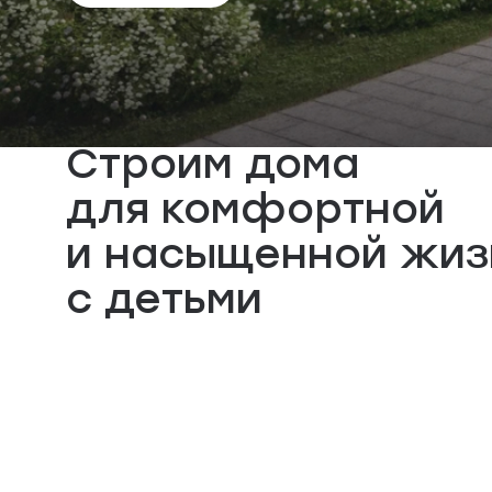
Строим дома
для комфортной
и насыщенной жиз
с детьми
С заботой о детя