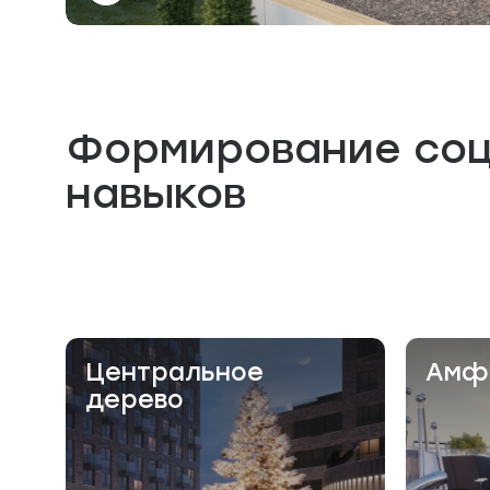
Формирование со
навыков
Центральное
Амф
дерево