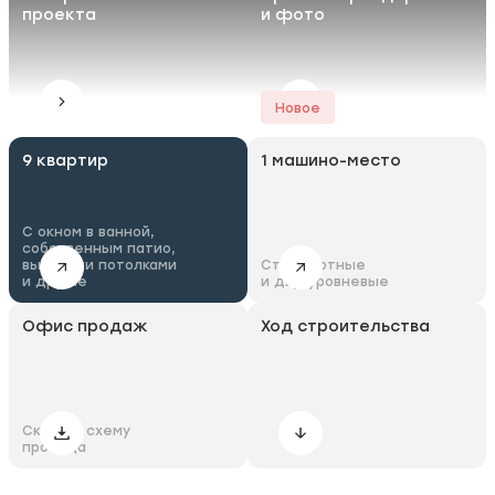
проекта
и фото
Новое
9 квартир
1 машино-место
С окном в ванной,
собственным патио,
высокими потолками
Стандартные
и другие
и двухуровневые
Офис продаж
Ход строительства
Скачать схему
проезда