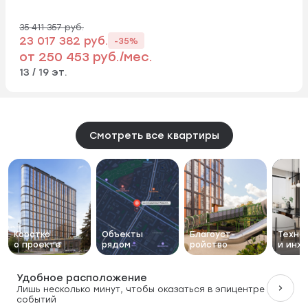
35 411 357 руб.
23 017 382 руб.
-35%
от 250 453 руб./мес.
13 / 19 эт.
Смотреть все квартиры
Коротко
Объекты
Благоуст-
Техно
о проекте
рядом
ройство
и инж
Удобное расположение
Лишь несколько минут, чтобы оказаться в эпицентре
событий